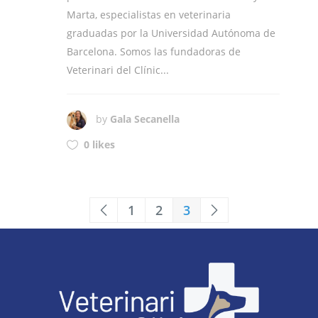
Marta, especialistas en veterinaria
graduadas por la Universidad Autónoma de
Barcelona. Somos las fundadoras de
Veterinari del Clínic...
by
Gala Secanella
0 likes
1
2
3