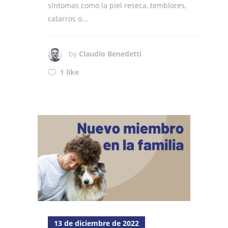
síntomas como la piel reseca, temblores,
catarros o...
by
Claudio Benedetti
1 like
13 de diciembre de 2022