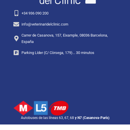
+34 936 090 200
info@veterinaridelclinic.com
Carrer de Casanova, 157, Eixample, 08036 Barcelona,
España
Parking Líder (C/ Còrsega, 179)... 30 minutos
Autobuses de las líneas 63, 67, 68
y N7 (Casanova-París)