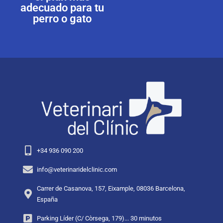
adecuado para tu
perro o gato
+34 936 090 200
info@veterinaridelclinic.com
Carrer de Casanova, 157, Eixample, 08036 Barcelona,
España
Parking Líder (C/ Còrsega, 179)... 30 minutos