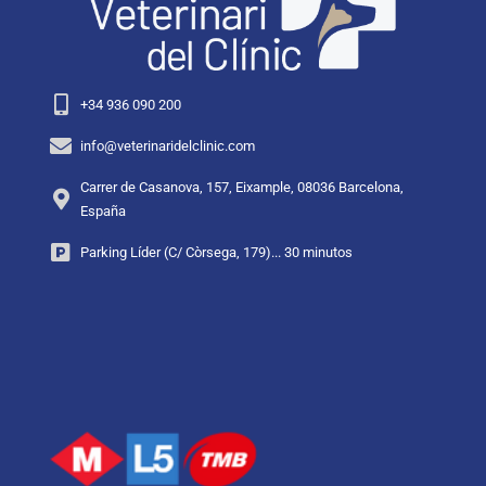
+34 936 090 200
info@veterinaridelclinic.com
Carrer de Casanova, 157, Eixample, 08036 Barcelona,
España
Parking Líder (C/ Còrsega, 179)... 30 minutos