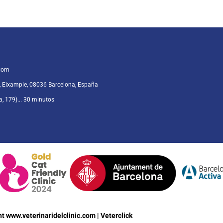
.com
, Eixample, 08036 Barcelona, España
a, 179)... 30 minutos
ht
www.veterinaridelclinic.com
| Veterclick