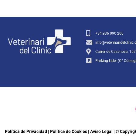
+34 936 090 200
info@veterinaridelclinic
Carrer de Casanova, 157
Parking Líder (C/ Còrseg
Política de Privacidad
| Política de Cookies
| Aviso Legal |
© Copyrig