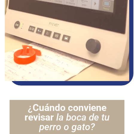
¿
Cuándo conviene
revisar
la boca de tu
perro o gato?