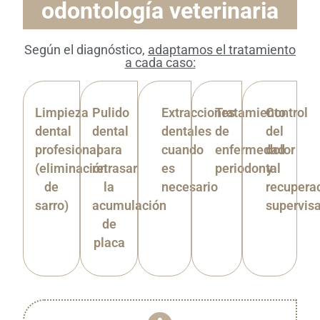
odontología veterinaria
Según el diagnóstico,
adaptamos el tratamiento
a cada caso:
Limpieza
Pulido
Extracciones
Tratamiento
Control
dental
dental
dentales
de
del
profesional
para
cuando
enfermedad
dolor
(eliminación
retrasar
es
periodontal
y
de
la
necesario
recupera
sarro)
acumulación
supervis
de
placa