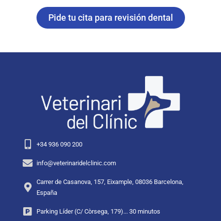
Pide tu cita para revisión dental
+34 936 090 200
info@veterinaridelclinic.com
Carrer de Casanova, 157, Eixample, 08036 Barcelona,
España
Parking Líder (C/ Còrsega, 179)... 30 minutos