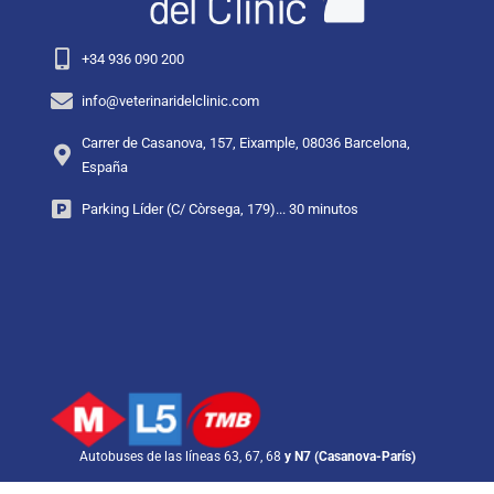
+34 936 090 200
info@veterinaridelclinic.com
Carrer de Casanova, 157, Eixample, 08036 Barcelona,
España
Parking Líder (C/ Còrsega, 179)... 30 minutos
Autobuses de las líneas 63, 67, 68
y N7 (Casanova-París)