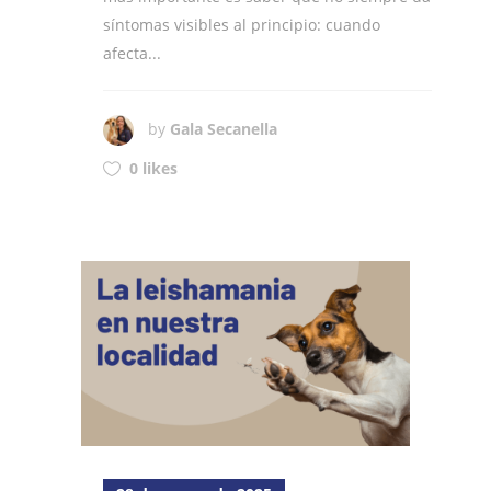
síntomas visibles al principio: cuando
afecta...
by
Gala Secanella
0 likes