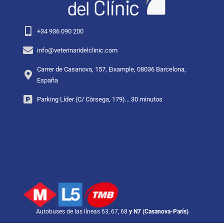
+34 936 090 200
info@veterinaridelclinic.com
Carrer de Casanova, 157, Eixample, 08036 Barcelona,
España
Parking Líder (C/ Còrsega, 179)... 30 minutos
Autobuses de las líneas 63, 67, 68
y N7 (Casanova-París)