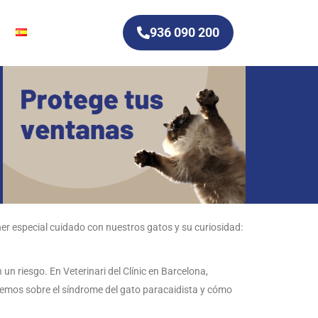
936 090 200
ner especial cuidado con nuestros gatos y su curiosidad:
n riesgo. En Veterinari del Clínic en Barcelona,
emos sobre el síndrome del gato paracaidista y cómo