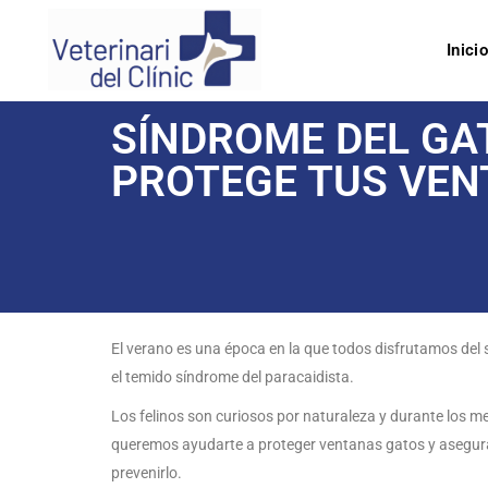
Inici
SÍNDROME DEL GA
PROTEGE TUS VEN
El verano es una época en la que todos disfrutamos del 
el temido síndrome del paracaidista.
Los felinos son curiosos por naturaleza y durante los me
queremos ayudarte a proteger ventanas gatos y asegura
prevenirlo.