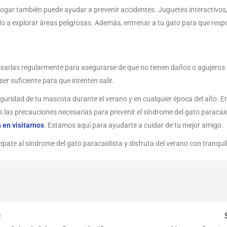
 hogar también puede ayudar a prevenir accidentes. Juguetes interactivo
o a explorar áreas peligrosas. Además, entrenar a tu gato para que resp
visarlas regularmente para asegurarse de que no tienen daños o agujeros 
r suficiente para que intenten salir.
guridad de tu mascota durante el verano y en cualquier época del año. E
s las precauciones necesarias para prevenir el síndrome del gato paracaid
 en visitarnos
. Estamos aquí para ayudarte a cuidar de tu mejor amigo.
ípate al síndrome del gato paracaidista y disfruta del verano con tranqui
R