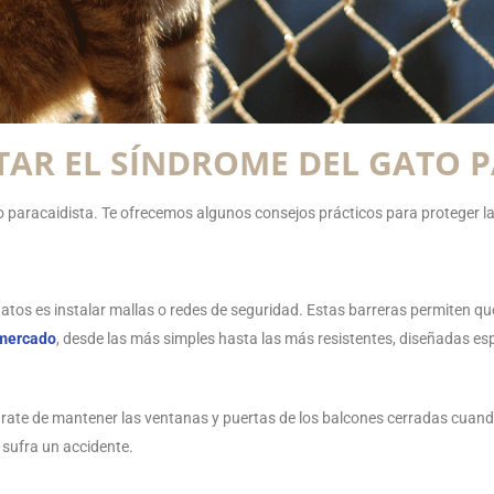
TAR EL SÍNDROME DEL GATO 
ato paracaidista. Te ofrecemos algunos consejos prácticos para proteger 
os es instalar mallas o redes de seguridad. Estas barreras permiten que 
 mercado
, desde las más simples hasta las más resistentes, diseñadas e
úrate de mantener las ventanas y puertas de los balcones cerradas cuand
 sufra un accidente.