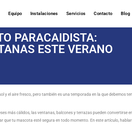
o
Equipo
Instalaciones
Servicios
Contacto
Blog
TO PARACAIDISTA:
TANAS ESTE VERANO
sol y el aire fresco, pero también es una temporada en la que debemos te
ses más cálidos, las ventanas, balcones y terrazas pueden convertirse en u
r que tu mascota esté segura en todo momento. En este artículo, hablar