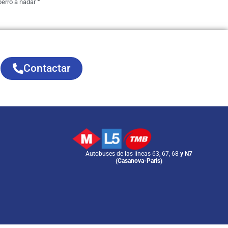
erro a nadar
Contactar
Autobuses de las líneas 63, 67, 68
y N7
(Casanova-París)