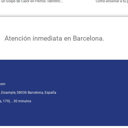
Síntomas de un Golpe de Calor en Perros: Identificación y Acción Rápida
Cómo enseñar a tu p
Atención inmediata en Barcelona.
.com
, Eixample, 08036 Barcelona, España
a, 179)... 30 minutos