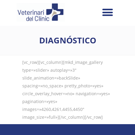
DIAGNÓSTICO
[vc_row][vc_column][mkd_image_gallery
type=»slider» autoplay=»3″
slide_animation=»backSlide»
spacing=»no_space» pretty_photo=»yes»
circle_overlay_hover=»no» navigation=»yes»
pagination=»yes»
images=»4260,4261,4455,4450″
image_size=»full»][/vc_column][/vc_row]