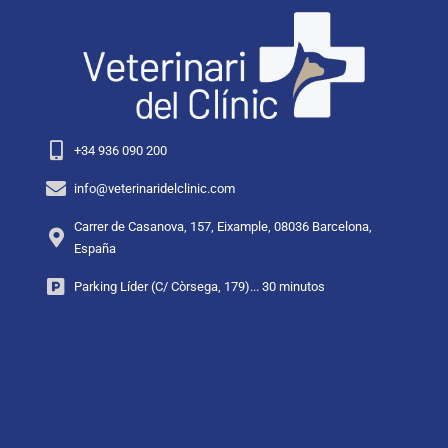
+34 936 090 200
info@veterinaridelclinic.com
Carrer de Casanova, 157, Eixample, 08036 Barcelona,
España
Parking Líder (C/ Còrsega, 179)... 30 minutos