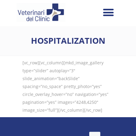
HOSPITALIZATION
[vc_row][vc_column][mkd_image_gallery
type=”slider” autoplay=”3″
slide_animation=”backSlide”
spacing=”no_space” pretty_photo=”yes”
circle_overlay_hover=”no” navigation=”yes”
pagination=”yes” images=”4248,4250″
image_size=”full”][/vc_column][/vc_row]